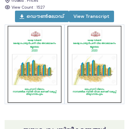
സ്കീം
:
Prices
View Count :
1527
ഡൌൺലോഡ്
View
Transcript