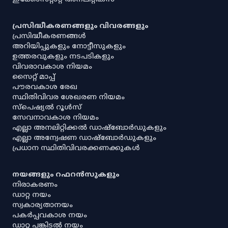
പ്രസിദ്ധീകരണങ്ങളും വിവരങ്ങളും
പ്രസിദ്ധീകരണങ്ങൾ
അറിയിപ്പുകളും നോട്ടീസുകളും
ഉത്തരവുകളും നടപടികളും
വിവരാവകാശ നിയമം
സൈറ്റ് മാപ്പ്
പൗരവകാശ രേഖ
സ്ഥിതിവിവര ശേഖരണ നിയമം
സ്‌പെഷ്യൽ റൂൾസ്
സേവനാവകാശ നിയമം
എല്ലാ അനലിറ്റിക്കൽ ഡാഷ്‌ബോർഡുകളും
എല്ലാ അന്വേഷണ ഡാഷ്‌ബോർഡുകളും
പ്രധാന സ്ഥിതിവിവരക്കണക്കുകൾ
നയങ്ങളും റഫറൻസുകളും
നിരാകരണം
ഡാറ്റ നയം
സ്വകാര്യതാനയം
പകർപ്പവകാശ നയം
ഡാറ്റ പങ്കിടൽ നയം