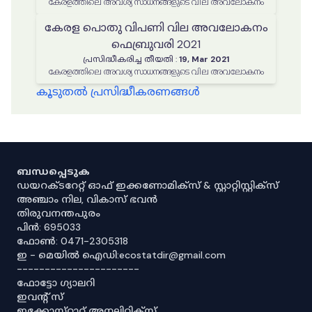
കേരളത്തിലെ അവശ്യ സാധനങ്ങളുടെ വില അവലോകനം
കേരള പൊതു വിപണി വില അവലോകനം
ഫെബ്രുവരി 2021
പ്രസിദ്ധീകരിച്ച തീയതി
:
19, Mar 2021
കേരളത്തിലെ അവശ്യ സാധനങ്ങളുടെ വില അവലോകനം
കൂടുതൽ പ്രസിദ്ധീകരണങ്ങൾ
ബന്ധപ്പെടുക
ഡയറക്ടറേറ്റ് ഓഫ് ഇക്കണോമിക്സ് & സ്റ്റാറ്റിസ്റ്റിക്സ്
അഞ്ചാം നില, വികാസ് ഭവൻ
തിരുവനന്തപുരം
പിൻ: 695033
ഫോൺ: 0471-2305318
ഇ - മെയിൽ ഐഡി:ecostatdir@gmail.com
----------------------
ഫോട്ടോ ഗ്യാലറി
ഇവൻ്റ് സ്
ഇക്കോസ്‌റ്റാറ്റ് അനലിറ്റിക്‌സ്