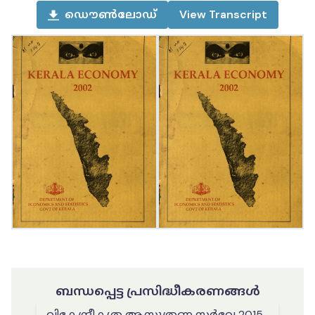
ഡൌൺലോഡ്
View
Transcript
ബന്ധപ്പെട്ട പ്രസിദ്ധീകരണങ്ങൾ
വികേന്ദ്രീകൃത ആസൂത്രണ സർവ്വേ 2015-