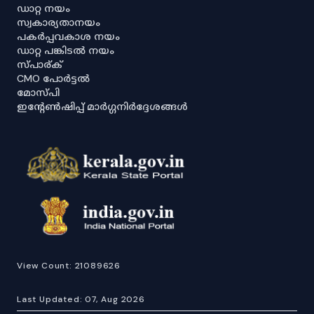
ഡാറ്റ നയം
സ്വകാര്യതാനയം
പകർപ്പവകാശ നയം
ഡാറ്റ പങ്കിടൽ നയം
സ്പാര്ക്
CMO പോർട്ടൽ
മോസ്പി
ഇൻ്റേൺഷിപ്പ് മാർഗ്ഗനിർദ്ദേശങ്ങൾ
View Count:
21089626
Last Updated:
07, Aug 2026