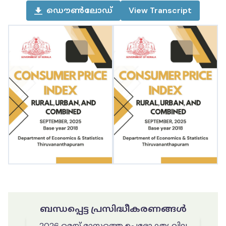
ഡൌൺലോഡ്
View
Transcript
ബന്ധപ്പെട്ട പ്രസിദ്ധീകരണങ്ങൾ
2026 മെയ് മാസത്തെ ഉപഭോക്തൃ വില