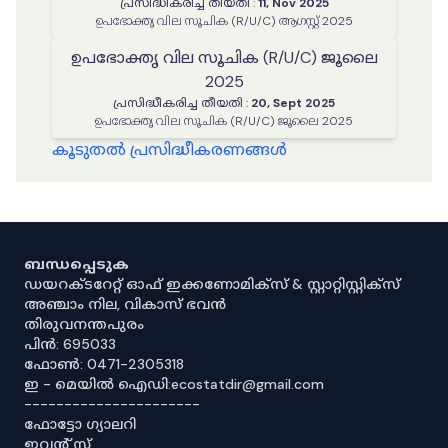
പ്രസിദ്ധീകരിച്ച തീയതി
:
11, Nov 2025
ഉപഭോക്തൃ വില സൂചിക (R/U/C) ആഗസ്റ്റ് 2025
ഉപഭോക്തൃ വില സൂചിക (R/U/C) ജൂലൈ
2025
പ്രസിദ്ധീകരിച്ച തീയതി
:
20, Sept 2025
ഉപഭോക്തൃ വില സൂചിക (R/U/C) ജൂലൈ 2025
കൂടുതൽ പ്രസിദ്ധീകരണങ്ങൾ
ബന്ധപ്പെടുക
ഡയറക്ടറേറ്റ് ഓഫ് ഇക്കണോമിക്സ് & സ്റ്റാറ്റിസ്റ്റിക്സ്
അഞ്ചാം നില, വികാസ് ഭവൻ
തിരുവനന്തപുരം
പിൻ: 695033
ഫോൺ: 0471-2305318
ഇ - മെയിൽ ഐഡി:ecostatdir@gmail.com
----------------------
ഫോട്ടോ ഗ്യാലറി
ഇവൻ്റ് സ്