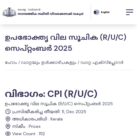
ഉപഭോക്തൃ വില സൂചിക (R/U/C)
സെപ്റ്റംബർ 2025
ഹോം
/
ഡാറ്റയും ഉൾക്കാഴ്ചകളും
/
ഡാറ്റ എക്സ്പ്ലോറർ
വിഭാഗം
:
CPI (R/U/C)
ഉപഭോക്തൃ വില സൂചിക (R/U/C) സെപ്റ്റംബർ 2025
പ്രസിദ്ധീകരിച്ച തീയതി
:
11, Dec 2025
അധികാരപരിധി
:
Kerala
സ്കീം
:
Prices
View Count :
1112