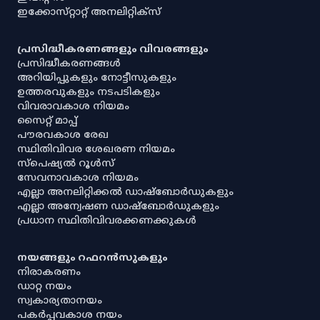
ഇക്കോസ്‌റ്റാറ്റ് അനലിറ്റിക്‌സ്
പ്രസിദ്ധീകരണങ്ങളും വിവരങ്ങളും
പ്രസിദ്ധീകരണങ്ങൾ
അറിയിപ്പുകളും നോട്ടീസുകളും
ഉത്തരവുകളും നടപടികളും
വിവരാവകാശ നിയമം
സൈറ്റ് മാപ്പ്
പൗരവകാശ രേഖ
സ്ഥിതിവിവര ശേഖരണ നിയമം
സ്‌പെഷ്യൽ റൂൾസ്
സേവനാവകാശ നിയമം
എല്ലാ അനലിറ്റിക്കൽ ഡാഷ്‌ബോർഡുകളും
എല്ലാ അന്വേഷണ ഡാഷ്‌ബോർഡുകളും
പ്രധാന സ്ഥിതിവിവരക്കണക്കുകൾ
നയങ്ങളും റഫറൻസുകളും
നിരാകരണം
ഡാറ്റ നയം
സ്വകാര്യതാനയം
പകർപ്പവകാശ നയം