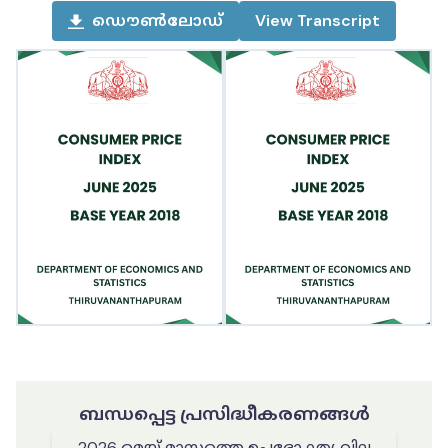
ഡൌൺലോഡ്
View
Transcript
ബന്ധപ്പെട്ട പ്രസിദ്ധീകരണങ്ങൾ
2026 മെയ് മാസത്തെ ഉപഭോക്തൃ വില