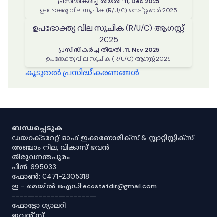
പ്രസിദ്ധീകരിച്ച തീയതി
:
11, Dec 2025
ഉപഭോക്തൃ വില സൂചിക (R/U/C) സെപ്റ്റംബർ 2025
ഉപഭോക്തൃ വില സൂചിക (R/U/C) ആഗസ്റ്റ്
2025
പ്രസിദ്ധീകരിച്ച തീയതി
:
11, Nov 2025
ഉപഭോക്തൃ വില സൂചിക (R/U/C) ആഗസ്റ്റ് 2025
കൂടുതൽ പ്രസിദ്ധീകരണങ്ങൾ
ബന്ധപ്പെടുക
ഡയറക്ടറേറ്റ് ഓഫ് ഇക്കണോമിക്സ് & സ്റ്റാറ്റിസ്റ്റിക്സ്
അഞ്ചാം നില, വികാസ് ഭവൻ
തിരുവനന്തപുരം
പിൻ: 695033
ഫോൺ: 0471-2305318
ഇ - മെയിൽ ഐഡി:ecostatdir@gmail.com
----------------------
ഫോട്ടോ ഗ്യാലറി
ഇവൻ്റ് സ്