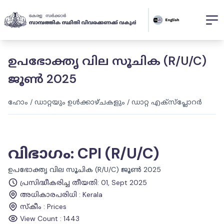
ഉപഭോക്തൃ വില സൂചിക (R/U/C)
ജൂൺ 2025
ഹോം
/
ഡാറ്റയും ഉൾക്കാഴ്ചകളും
/
ഡാറ്റ എക്സ്പ്ലോറർ
വിഭാഗം
:
CPI (R/U/C)
ഉപഭോക്തൃ വില സൂചിക (R/U/C) ജൂൺ 2025
പ്രസിദ്ധീകരിച്ച തീയതി
:
01, Sept 2025
അധികാരപരിധി
:
Kerala
സ്കീം
:
Prices
View Count :
1443