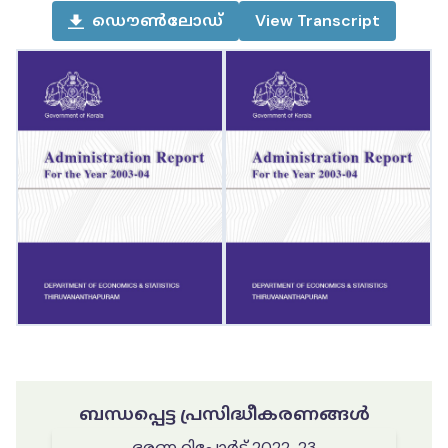
ഡൌൺലോഡ്
View
Transcript
ബന്ധപ്പെട്ട പ്രസിദ്ധീകരണങ്ങൾ
ഭരണ റിപ്പോർട്ട് 2022-23