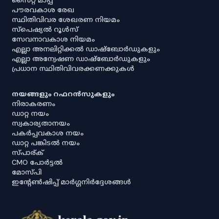
പൗരവകാശ രേഖ
സ്ഥിതിവിവര ശേഖരണ നിയമം
സ്‌പെഷ്യൽ റൂൾസ്
സേവനാവകാശ നിയമം
എല്ലാ അനലിറ്റിക്കൽ ഡാഷ്‌ബോർഡുകളും
എല്ലാ അന്വേഷണ ഡാഷ്‌ബോർഡുകളും
പ്രധാന സ്ഥിതിവിവരക്കണക്കുകൾ
നയങ്ങളും റഫറൻസുകളും
നിരാകരണം
ഡാറ്റ നയം
സ്വകാര്യതാനയം
പകർപ്പവകാശ നയം
ഡാറ്റ പങ്കിടൽ നയം
സ്പാര്ക്
CMO പോർട്ടൽ
മോസ്പി
ഇൻ്റേൺഷിപ്പ് മാർഗ്ഗനിർദ്ദേശങ്ങൾ