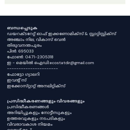
ബന്ധപ്പെടുക
ഡയറക്ടറേറ്റ് ഓഫ് ഇക്കണോമിക്സ് & സ്റ്റാറ്റിസ്റ്റിക്സ്
അഞ്ചാം നില, വികാസ് ഭവൻ
തിരുവനന്തപുരം
പിൻ: 695033
ഫോൺ: 0471-2305318
ഇ - മെയിൽ ഐഡി:ecostatdir@gmail.com
----------------------
ഫോട്ടോ ഗ്യാലറി
ഇവൻ്റ് സ്
ഇക്കോസ്‌റ്റാറ്റ് അനലിറ്റിക്‌സ്
പ്രസിദ്ധീകരണങ്ങളും വിവരങ്ങളും
പ്രസിദ്ധീകരണങ്ങൾ
അറിയിപ്പുകളും നോട്ടീസുകളും
ഉത്തരവുകളും നടപടികളും
വിവരാവകാശ നിയമം
സൈറ്റ് മാപ്പ്