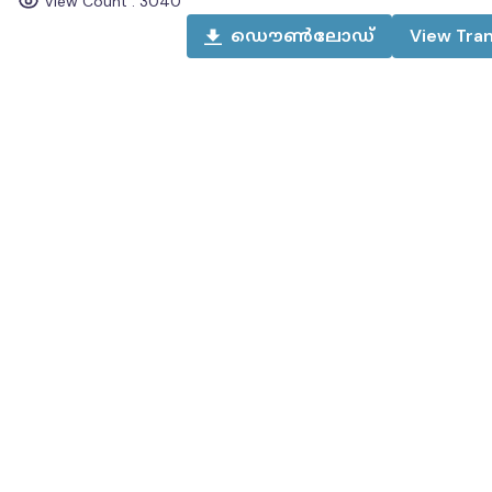
View Count :
3040
ഡൌൺലോഡ്
View
Tran