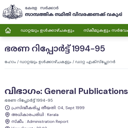
ഡാറ്റയും ഉൾക്കാഴ്ചകളും
സ്കീമുകളും സർവേ
ഭരണ റിപ്പോർട്ട് 1994-95
ഹോം
/
ഡാറ്റയും ഉൾക്കാഴ്ചകളും
/
ഡാറ്റ എക്സ്പ്ലോറർ
വിഭാഗം
:
General Publications
ഭരണ റിപ്പോർട്ട് 1994-95
പ്രസിദ്ധീകരിച്ച തീയതി
:
04, Sept 1999
അധികാരപരിധി
:
Kerala
സ്കീം
:
Administration Report