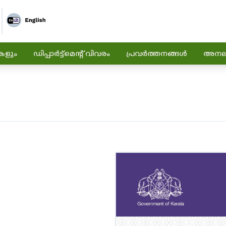
കളും
ഡിപ്പാർട്ട്മെന്റ് വിവരം
പ്രവർത്തനങ്ങൾ
അനലിറ