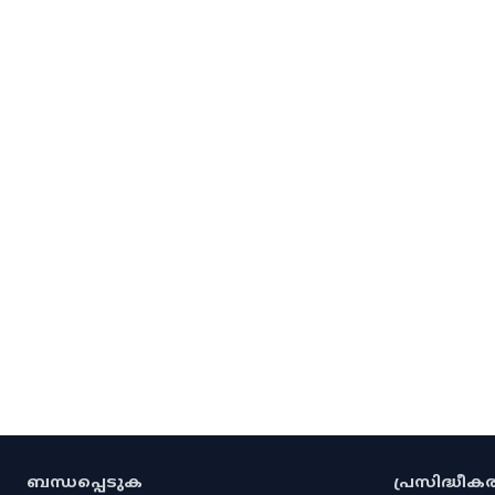
ബന്ധപ്പെടുക
പ്രസിദ്ധീ