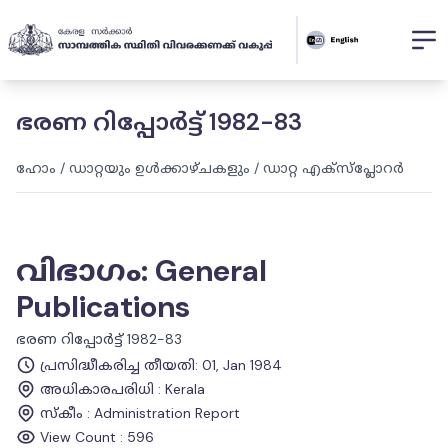
ഭരണ റിപ്പോർട്ട് 1982-83
ഹോം
/
ഡാറ്റയും ഉൾക്കാഴ്ചകളും
/
ഡാറ്റ എക്സ്പ്ലോറർ
വിഭാഗം
:
General
Publications
ഭരണ റിപ്പോർട്ട് 1982-83
പ്രസിദ്ധീകരിച്ച തീയതി
:
01, Jan 1984
അധികാരപരിധി
:
Kerala
സ്കീം
:
Administration Report
View Count :
596