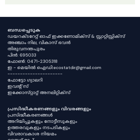
ബന്ധപ്പെടുക
ഡയറക്ടറേറ്റ് ഓഫ് ഇക്കണോമിക്സ് & സ്റ്റാറ്റിസ്റ്റിക്സ്
അഞ്ചാം നില, വികാസ് ഭവൻ
തിരുവനന്തപുരം
പിൻ: 695033
ഫോൺ: 0471-2305318
ഇ - മെയിൽ ഐഡി:ecostatdir@gmail.com
----------------------
ഫോട്ടോ ഗ്യാലറി
ഇവൻ്റ് സ്
ഇക്കോസ്‌റ്റാറ്റ് അനലിറ്റിക്‌സ്
പ്രസിദ്ധീകരണങ്ങളും വിവരങ്ങളും
പ്രസിദ്ധീകരണങ്ങൾ
അറിയിപ്പുകളും നോട്ടീസുകളും
ഉത്തരവുകളും നടപടികളും
വിവരാവകാശ നിയമം
സൈറ്റ് മാപ്പ്