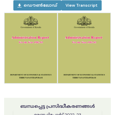
ഡൌൺലോഡ്
View
Transcript
ബന്ധപ്പെട്ട പ്രസിദ്ധീകരണങ്ങൾ
ഭരണ റിപ്പോർട്ട് 2022-23