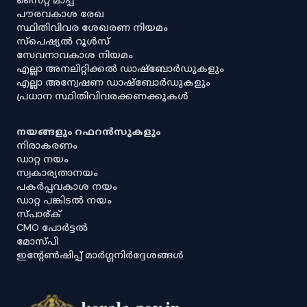
പൗരവകാശ രേഖ
സ്ഥിതിവിവര ശേഖരണ നിയമം
സ്‌പെഷ്യൽ റൂൾസ്
സേവനാവകാശ നിയമം
എല്ലാ അനലിറ്റിക്കൽ ഡാഷ്‌ബോർഡുകളും
എല്ലാ അന്വേഷണ ഡാഷ്‌ബോർഡുകളും
പ്രധാന സ്ഥിതിവിവരക്കണക്കുകൾ
നയങ്ങളും റഫറൻസുകളും
നിരാകരണം
ഡാറ്റ നയം
സ്വകാര്യതാനയം
പകർപ്പവകാശ നയം
ഡാറ്റ പങ്കിടൽ നയം
സ്പാര്ക്
CMO പോർട്ടൽ
മോസ്പി
ഇൻ്റേൺഷിപ്പ് മാർഗ്ഗനിർദ്ദേശങ്ങൾ