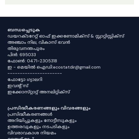
ബന്ധപ്പെടുക
ഡയറക്ടറേറ്റ് ഓഫ് ഇക്കണോമിക്സ് & സ്റ്റാറ്റിസ്റ്റിക്സ്
അഞ്ചാം നില, വികാസ് ഭവൻ
തിരുവനന്തപുരം
പിൻ: 695033
ഫോൺ: 0471-2305318
ഇ - മെയിൽ ഐഡി:ecostatdir@gmail.com
----------------------
ഫോട്ടോ ഗ്യാലറി
ഇവൻ്റ് സ്
ഇക്കോസ്‌റ്റാറ്റ് അനലിറ്റിക്‌സ്
പ്രസിദ്ധീകരണങ്ങളും വിവരങ്ങളും
പ്രസിദ്ധീകരണങ്ങൾ
അറിയിപ്പുകളും നോട്ടീസുകളും
ഉത്തരവുകളും നടപടികളും
വിവരാവകാശ നിയമം
സൈറ്റ് മാപ്പ്