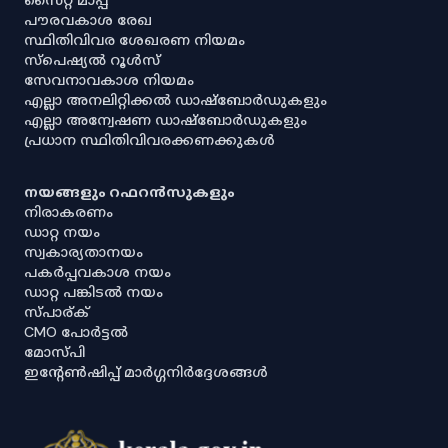
പൗരവകാശ രേഖ
സ്ഥിതിവിവര ശേഖരണ നിയമം
സ്‌പെഷ്യൽ റൂൾസ്
സേവനാവകാശ നിയമം
എല്ലാ അനലിറ്റിക്കൽ ഡാഷ്‌ബോർഡുകളും
എല്ലാ അന്വേഷണ ഡാഷ്‌ബോർഡുകളും
പ്രധാന സ്ഥിതിവിവരക്കണക്കുകൾ
നയങ്ങളും റഫറൻസുകളും
നിരാകരണം
ഡാറ്റ നയം
സ്വകാര്യതാനയം
പകർപ്പവകാശ നയം
ഡാറ്റ പങ്കിടൽ നയം
സ്പാര്ക്
CMO പോർട്ടൽ
മോസ്പി
ഇൻ്റേൺഷിപ്പ് മാർഗ്ഗനിർദ്ദേശങ്ങൾ