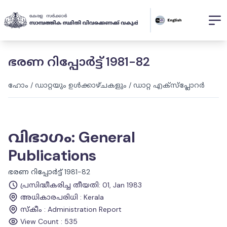
ഭരണ റിപ്പോർട്ട് 1981-82
ഹോം
/
ഡാറ്റയും ഉൾക്കാഴ്ചകളും
/
ഡാറ്റ എക്സ്പ്ലോറർ
വിഭാഗം
:
General
Publications
ഭരണ റിപ്പോർട്ട് 1981-82
പ്രസിദ്ധീകരിച്ച തീയതി
:
01, Jan 1983
അധികാരപരിധി
:
Kerala
സ്കീം
:
Administration Report
View Count :
535