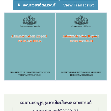
ഡൌൺലോഡ്
View
Transcript
ബന്ധപ്പെട്ട പ്രസിദ്ധീകരണങ്ങൾ
ഭരണ റിപ്പോർട്ട് 2022-23