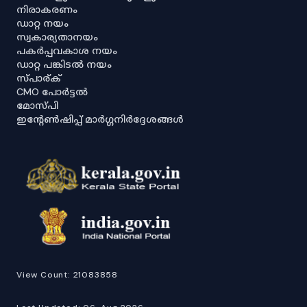
നിരാകരണം
ഡാറ്റ നയം
സ്വകാര്യതാനയം
പകർപ്പവകാശ നയം
ഡാറ്റ പങ്കിടൽ നയം
സ്പാര്ക്
CMO പോർട്ടൽ
മോസ്പി
ഇൻ്റേൺഷിപ്പ് മാർഗ്ഗനിർദ്ദേശങ്ങൾ
View Count:
21083858