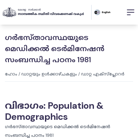
ഗർഭസ്‌താവസ്ഥയുടെ
മെഡിക്കൽ ടെർമിനേഷൻ
സംബന്ധിച്ച പഠനം 1981
ഹോം
/
ഡാറ്റയും ഉൾക്കാഴ്ചകളും
/
ഡാറ്റ എക്സ്പ്ലോറർ
വിഭാഗം
:
Population &
Demographics
ഗർഭസ്‌താവസ്ഥയുടെ മെഡിക്കൽ ടെർമിനേഷൻ
സംബന്ധിച്ച പഠനം 1981