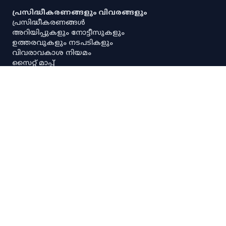
പ്രസിദ്ധീകരണങ്ങളും വിവരങ്ങളും
പ്രസിദ്ധീകരണങ്ങൾ
അറിയിപ്പുകളും നോട്ടീസുകളും
ഉത്തരവുകളും നടപടികളും
വിവരാവകാശ നിയമം
സൈറ്റ് മാപ്പ്
പൗരവകാശ രേഖ
സ്ഥിതിവിവര ശേഖരണ നിയമം
സ്‌പെഷ്യൽ റൂൾസ്
സേവനാവകാശ നിയമം
എല്ലാ അനലിറ്റിക്കൽ ഡാഷ്‌ബോർഡുകളും
എല്ലാ അന്വേഷണ ഡാഷ്‌ബോർഡുകളും
പ്രധാന സ്ഥിതിവിവരക്കണക്കുകൾ
നയങ്ങളും റഫറൻസുകളും
നിരാകരണം
ഡാറ്റ നയം
സ്വകാര്യതാനയം
പകർപ്പവകാശ നയം
ഡാറ്റ പങ്കിടൽ നയം
സ്പാര്ക്