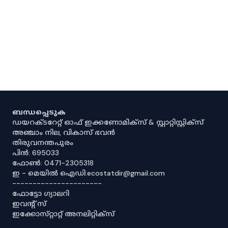
ബന്ധപ്പെടുക
ഡയറക്ടറേറ്റ് ഓഫ് ഇക്കണോമിക്സ് & സ്റ്റാറ്റിസ്റ്റിക്സ്
അഞ്ചാം നില, വികാസ് ഭവൻ
തിരുവനന്തപുരം
പിൻ: 695033
ഫോൺ: 0471-2305318
ഇ - മെയിൽ ഐഡി:ecostatdir@gmail.com
----------------------
ഫോട്ടോ ഗ്യാലറി
ഇവൻ്റ് സ്
ഇക്കോസ്‌റ്റാറ്റ് അനലിറ്റിക്‌സ്