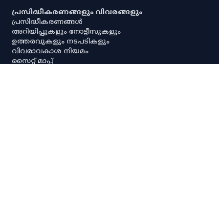
പ്രസിദ്ധീകരണങ്ങളും വിവരങ്ങളും
പ്രസിദ്ധീകരണങ്ങൾ
അറിയിപ്പുകളും നോട്ടീസുകളും
ഉത്തരവുകളും നടപടികളും
വിവരാവകാശ നിയമം
സൈറ്റ് മാപ്പ്
പൗരവകാശ രേഖ
സ്ഥിതിവിവര ശേഖരണ നിയമം
സ്‌പെഷ്യൽ റൂൾസ്
സേവനാവകാശ നിയമം
എല്ലാ അനലിറ്റിക്കൽ ഡാഷ്‌ബോർഡുകളും
എല്ലാ അന്വേഷണ ഡാഷ്‌ബോർഡുകളും
പ്രധാന സ്ഥിതിവിവരക്കണക്കുകൾ
നയങ്ങളും റഫറൻസുകളും
നിരാകരണം
ഡാറ്റ നയം
സ്വകാര്യതാനയം
പകർപ്പവകാശ നയം
ഡാറ്റ പങ്കിടൽ നയം
സ്പാര്ക്