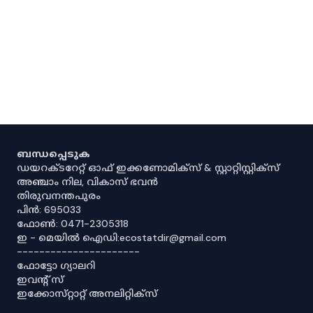
ബന്ധപ്പെടുക
ഡയറക്ടറേറ്റ് ഓഫ് ഇക്കണോമിക്സ് & സ്റ്റാറ്റിസ്റ്റിക്സ്
അഞ്ചാം നില, വികാസ് ഭവൻ
തിരുവനന്തപുരം
പിൻ: 695033
ഫോൺ: 0471-2305318
ഇ - മെയിൽ ഐഡി:ecostatdir@gmail.com
----------------------
ഫോട്ടോ ഗ്യാലറി
ഇവൻ്റ് സ്
ഇക്കോസ്‌റ്റാറ്റ് അനലിറ്റിക്‌സ്