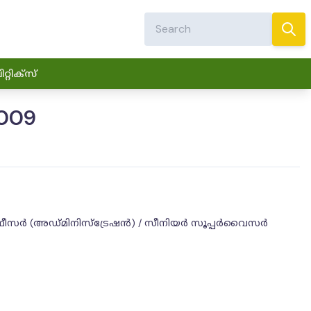
്റിക്സ്
009
റ്റിക്കൽ ഓഫീസർ (അഡ്മിനിസ്‌ട്രേഷൻ) / സീനിയർ സൂപ്പർവൈസർ