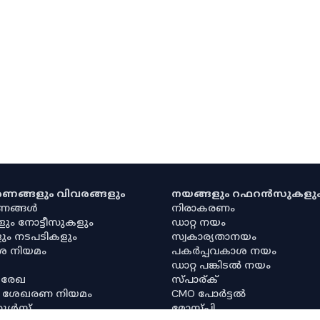
കരണങ്ങളും വിവരങ്ങളും
നയങ്ങളും റഫറൻസുകളു
രണങ്ങൾ
നിരാകരണം
ളും നോട്ടീസുകളും
ഡാറ്റ നയം
ും നടപടികളും
സ്വകാര്യതാനയം
ശ നിയമം
പകർപ്പവകാശ നയം
ഡാറ്റ പങ്കിടൽ നയം
 രേഖ
സ്പാര്ക്
ര ശേഖരണ നിയമം
CMO പോർട്ടൽ
റൂൾസ്
മോസ്പി