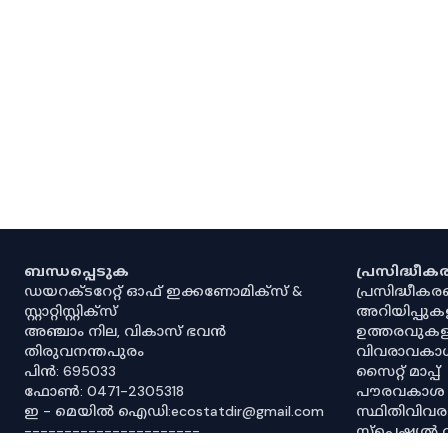
ബന്ധപ്പെടുക
പ്രസിദ്ധീ
ഡയറക്ടറേറ്റ് ഓഫ് ഇക്കണോമിക്സ് &
പ്രസിദ്ധീക
സ്റ്റാറ്റിസ്റ്റിക്സ്
അറിയിപ്പുക
അഞ്ചാം നില, വികാസ് ഭവൻ
ഉത്തരവുകള
തിരുവനന്തപുരം
വിവരാവകാ
പിൻ: 695033
സൈറ്റ് മാപ്പ്
ഫോൺ: 0471-2305318
പൗരവകാശ
ഇ - മെയിൽ ഐഡി:ecostatdir@gmail.com
സ്ഥിതിവിവ
----------------------
സ്‌പെഷ്യൽ 