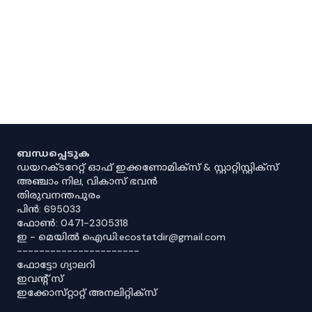
ബന്ധപ്പെടുക
ഡയറക്ടറേറ്റ് ഓഫ് ഇക്കണോമിക്സ് & സ്റ്റാറ്റിസ്റ്റിക്സ്
അഞ്ചാം നില, വികാസ് ഭവൻ
തിരുവനന്തപുരം
പിൻ: 695033
ഫോൺ: 0471-2305318
ഇ - മെയിൽ ഐഡി:ecostatdir@gmail.com
----------------------
ഫോട്ടോ ഗ്യാലറി
ഇവൻ്റ് സ്
ഇക്കോസ്‌റ്റാറ്റ് അനലിറ്റിക്‌സ്