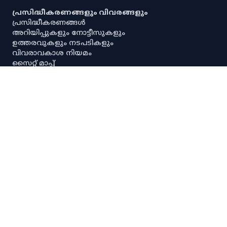
പ്രസിദ്ധീകരണങ്ങളും വിവരങ്ങളും
പ്രസിദ്ധീകരണങ്ങൾ
അറിയിപ്പുകളും നോട്ടീസുകളും
ഉത്തരവുകളും നടപടികളും
വിവരാവകാശ നിയമം
സൈറ്റ് മാപ്പ്
പൗരവകാശ രേഖ
സ്ഥിതിവിവര ശേഖരണ നിയമം
സ്‌പെഷ്യൽ റൂൾസ്
സേവനാവകാശ നിയമം
എല്ലാ അനലിറ്റിക്കൽ ഡാഷ്‌ബോർഡുകളും
എല്ലാ അന്വേഷണ ഡാഷ്‌ബോർഡുകളും
പ്രധാന സ്ഥിതിവിവരക്കണക്കുകൾ
നയങ്ങളും റഫറൻസുകളും
നിരാകരണം
ഡാറ്റ നയം
സ്വകാര്യതാനയം
പകർപ്പവകാശ നയം
ഡാറ്റ പങ്കിടൽ നയം
സ്പാര്ക്