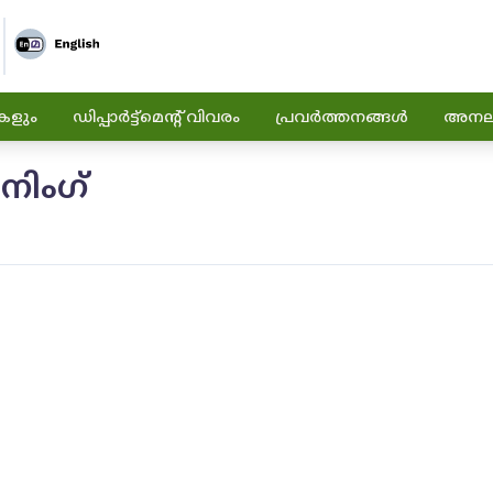
കളും
ഡിപ്പാർട്ട്മെന്റ് വിവരം
പ്രവർത്തനങ്ങൾ
അനലിറ
ാനിംഗ്