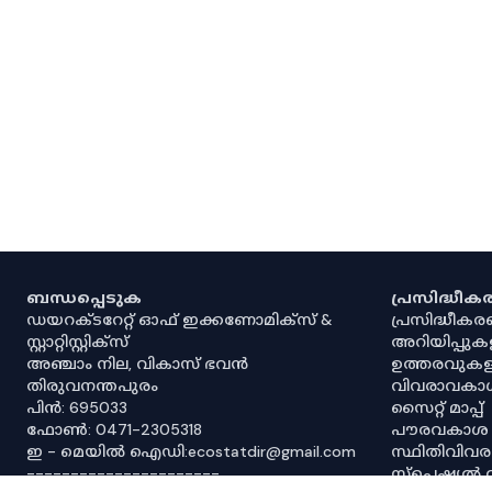
ബന്ധപ്പെടുക
പ്രസിദ്ധീ
ഡയറക്ടറേറ്റ് ഓഫ് ഇക്കണോമിക്സ് &
പ്രസിദ്ധീക
സ്റ്റാറ്റിസ്റ്റിക്സ്
അറിയിപ്പുക
അഞ്ചാം നില, വികാസ് ഭവൻ
ഉത്തരവുകള
തിരുവനന്തപുരം
വിവരാവകാ
പിൻ: 695033
സൈറ്റ് മാപ്പ്
ഫോൺ: 0471-2305318
പൗരവകാശ
ഇ - മെയിൽ ഐഡി:ecostatdir@gmail.com
സ്ഥിതിവിവ
----------------------
സ്‌പെഷ്യൽ 