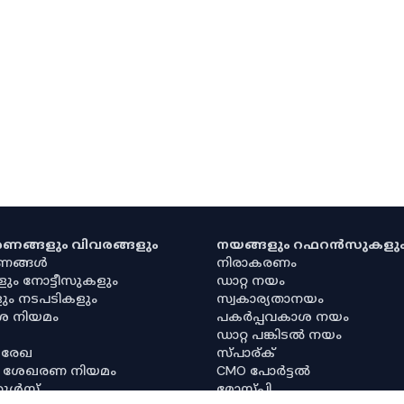
കരണങ്ങളും വിവരങ്ങളും
നയങ്ങളും റഫറൻസുകളു
രണങ്ങൾ
നിരാകരണം
ളും നോട്ടീസുകളും
ഡാറ്റ നയം
ും നടപടികളും
സ്വകാര്യതാനയം
ശ നിയമം
പകർപ്പവകാശ നയം
ഡാറ്റ പങ്കിടൽ നയം
 രേഖ
സ്പാര്ക്
ര ശേഖരണ നിയമം
CMO പോർട്ടൽ
റൂൾസ്
മോസ്പി