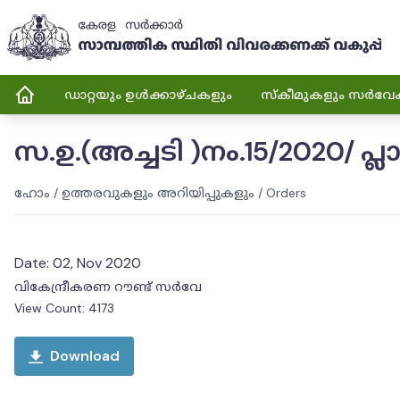
ഡാറ്റയും ഉൾക്കാഴ്ചകളും
സ്കീമുകളും സർവേ
സ.ഉ.(അച്ചടി )നം.15/2020/ പ്ല
ഹോം
/
ഉത്തരവുകളും അറിയിപ്പുകളും
/
Orders
Date:
02, Nov 2020
വികേന്ദ്രീകരണ റൗണ്ട് സർവേ
View Count:
4173
Download