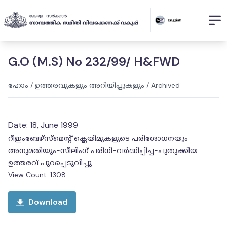
G.O (M.S) No 232/99/ H&FWD
ഹോം
/
ഉത്തരവുകളും അറിയിപ്പുകളും
/
Archived
Date:
18, June 1999
റീഇംബേഴ്‌സ്‌മെന്റ് ക്ലെയിമുകളുടെ പരിശോധനയും
അനുമതിയും-സീലിംഗ് പരിധി-വർദ്ധിപ്പിച്ച-പുതുക്കിയ
ഉത്തരവ് പുറപ്പെടുവിച്ചു
View Count:
1308
Download