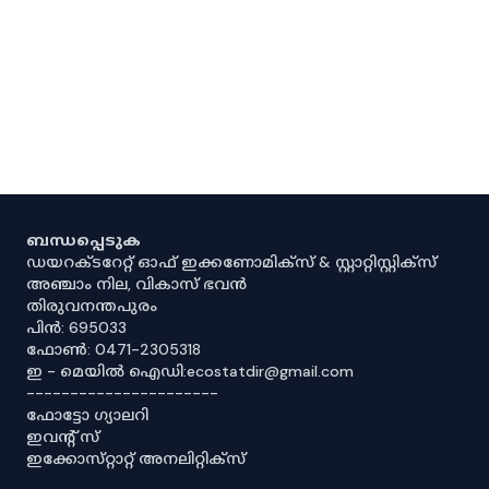
ബന്ധപ്പെടുക
ഡയറക്ടറേറ്റ് ഓഫ് ഇക്കണോമിക്സ് & സ്റ്റാറ്റിസ്റ്റിക്സ്
അഞ്ചാം നില, വികാസ് ഭവൻ
തിരുവനന്തപുരം
പിൻ: 695033
ഫോൺ: 0471-2305318
ഇ - മെയിൽ ഐഡി:ecostatdir@gmail.com
----------------------
ഫോട്ടോ ഗ്യാലറി
ഇവൻ്റ് സ്
ഇക്കോസ്‌റ്റാറ്റ് അനലിറ്റിക്‌സ്