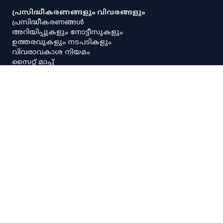
പ്രസിദ്ധീകരണങ്ങളും വിവരങ്ങളും
പ്രസിദ്ധീകരണങ്ങൾ
അറിയിപ്പുകളും നോട്ടീസുകളും
ഉത്തരവുകളും നടപടികളും
വിവരാവകാശ നിയമം
സൈറ്റ് മാപ്പ്
പൗരവകാശ രേഖ
സ്ഥിതിവിവര ശേഖരണ നിയമം
സ്‌പെഷ്യൽ റൂൾസ്
സേവനാവകാശ നിയമം
എല്ലാ അനലിറ്റിക്കൽ ഡാഷ്‌ബോർഡുകളും
എല്ലാ അന്വേഷണ ഡാഷ്‌ബോർഡുകളും
പ്രധാന സ്ഥിതിവിവരക്കണക്കുകൾ
നയങ്ങളും റഫറൻസുകളും
നിരാകരണം
ഡാറ്റ നയം
സ്വകാര്യതാനയം
പകർപ്പവകാശ നയം
ഡാറ്റ പങ്കിടൽ നയം
സ്പാര്ക്