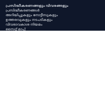
പ്രസിദ്ധീകരണങ്ങളും വിവരങ്ങളും
പ്രസിദ്ധീകരണങ്ങൾ
അറിയിപ്പുകളും നോട്ടീസുകളും
ഉത്തരവുകളും നടപടികളും
വിവരാവകാശ നിയമം
സൈറ്റ് മാപ്പ്
പൗരവകാശ രേഖ
സ്ഥിതിവിവര ശേഖരണ നിയമം
സ്‌പെഷ്യൽ റൂൾസ്
സേവനാവകാശ നിയമം
എല്ലാ അനലിറ്റിക്കൽ ഡാഷ്‌ബോർഡുകളും
എല്ലാ അന്വേഷണ ഡാഷ്‌ബോർഡുകളും
പ്രധാന സ്ഥിതിവിവരക്കണക്കുകൾ
നയങ്ങളും റഫറൻസുകളും
നിരാകരണം
ഡാറ്റ നയം
സ്വകാര്യതാനയം
പകർപ്പവകാശ നയം
ഡാറ്റ പങ്കിടൽ നയം
സ്പാര്ക്