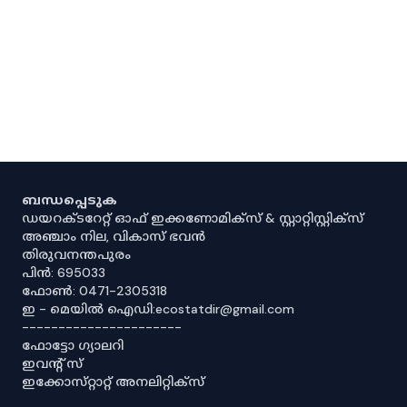
ബന്ധപ്പെടുക
ഡയറക്ടറേറ്റ് ഓഫ് ഇക്കണോമിക്സ് & സ്റ്റാറ്റിസ്റ്റിക്സ്
അഞ്ചാം നില, വികാസ് ഭവൻ
തിരുവനന്തപുരം
പിൻ: 695033
ഫോൺ: 0471-2305318
ഇ - മെയിൽ ഐഡി:ecostatdir@gmail.com
----------------------
ഫോട്ടോ ഗ്യാലറി
ഇവൻ്റ് സ്
ഇക്കോസ്‌റ്റാറ്റ് അനലിറ്റിക്‌സ്