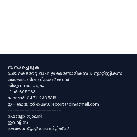
ബന്ധപ്പെടുക
ഡയറക്ടറേറ്റ് ഓഫ് ഇക്കണോമിക്സ് & സ്റ്റാറ്റിസ്റ്റിക്സ്
അഞ്ചാം നില, വികാസ് ഭവൻ
തിരുവനന്തപുരം
പിൻ: 695033
ഫോൺ: 0471-2305318
ഇ - മെയിൽ ഐഡി:ecostatdir@gmail.com
----------------------
ഫോട്ടോ ഗ്യാലറി
ഇവൻ്റ് സ്
ഇക്കോസ്‌റ്റാറ്റ് അനലിറ്റിക്‌സ്