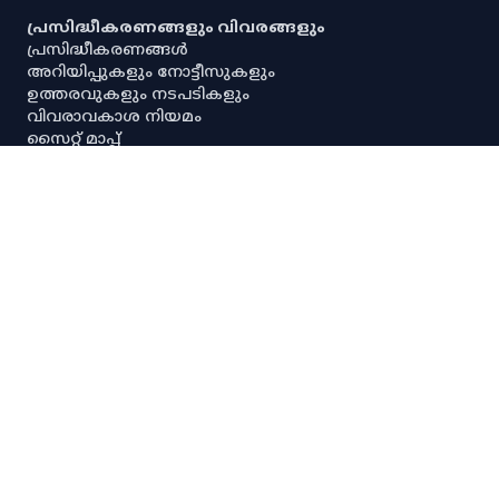
പ്രസിദ്ധീകരണങ്ങളും വിവരങ്ങളും
പ്രസിദ്ധീകരണങ്ങൾ
അറിയിപ്പുകളും നോട്ടീസുകളും
ഉത്തരവുകളും നടപടികളും
വിവരാവകാശ നിയമം
സൈറ്റ് മാപ്പ്
പൗരവകാശ രേഖ
സ്ഥിതിവിവര ശേഖരണ നിയമം
സ്‌പെഷ്യൽ റൂൾസ്
സേവനാവകാശ നിയമം
എല്ലാ അനലിറ്റിക്കൽ ഡാഷ്‌ബോർഡുകളും
എല്ലാ അന്വേഷണ ഡാഷ്‌ബോർഡുകളും
പ്രധാന സ്ഥിതിവിവരക്കണക്കുകൾ
നയങ്ങളും റഫറൻസുകളും
നിരാകരണം
ഡാറ്റ നയം
സ്വകാര്യതാനയം
പകർപ്പവകാശ നയം
ഡാറ്റ പങ്കിടൽ നയം
സ്പാര്ക്