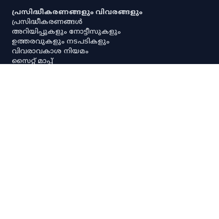
പ്രസിദ്ധീകരണങ്ങളും വിവരങ്ങളും
പ്രസിദ്ധീകരണങ്ങൾ
അറിയിപ്പുകളും നോട്ടീസുകളും
ഉത്തരവുകളും നടപടികളും
വിവരാവകാശ നിയമം
സൈറ്റ് മാപ്പ്
പൗരവകാശ രേഖ
സ്ഥിതിവിവര ശേഖരണ നിയമം
സ്‌പെഷ്യൽ റൂൾസ്
സേവനാവകാശ നിയമം
എല്ലാ അനലിറ്റിക്കൽ ഡാഷ്‌ബോർഡുകളും
എല്ലാ അന്വേഷണ ഡാഷ്‌ബോർഡുകളും
പ്രധാന സ്ഥിതിവിവരക്കണക്കുകൾ
നയങ്ങളും റഫറൻസുകളും
നിരാകരണം
ഡാറ്റ നയം
സ്വകാര്യതാനയം
പകർപ്പവകാശ നയം
ഡാറ്റ പങ്കിടൽ നയം
സ്പാര്ക്