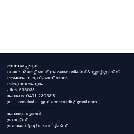
ബന്ധപ്പെടുക
ഡയറക്ടറേറ്റ് ഓഫ് ഇക്കണോമിക്സ് & സ്റ്റാറ്റിസ്റ്റിക്സ്
അഞ്ചാം നില, വികാസ് ഭവൻ
തിരുവനന്തപുരം
പിൻ: 695033
ഫോൺ: 0471-2305318
ഇ - മെയിൽ ഐഡി:ecostatdir@gmail.com
----------------------
ഫോട്ടോ ഗ്യാലറി
ഇവൻ്റ് സ്
ഇക്കോസ്‌റ്റാറ്റ് അനലിറ്റിക്‌സ്