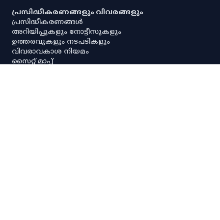
പ്രസിദ്ധീകരണങ്ങളും വിവരങ്ങളും
പ്രസിദ്ധീകരണങ്ങൾ
അറിയിപ്പുകളും നോട്ടീസുകളും
ഉത്തരവുകളും നടപടികളും
വിവരാവകാശ നിയമം
സൈറ്റ് മാപ്പ്
പൗരവകാശ രേഖ
സ്ഥിതിവിവര ശേഖരണ നിയമം
സ്‌പെഷ്യൽ റൂൾസ്
സേവനാവകാശ നിയമം
എല്ലാ അനലിറ്റിക്കൽ ഡാഷ്‌ബോർഡുകളും
എല്ലാ അന്വേഷണ ഡാഷ്‌ബോർഡുകളും
പ്രധാന സ്ഥിതിവിവരക്കണക്കുകൾ
നയങ്ങളും റഫറൻസുകളും
നിരാകരണം
ഡാറ്റ നയം
സ്വകാര്യതാനയം
പകർപ്പവകാശ നയം
ഡാറ്റ പങ്കിടൽ നയം
സ്പാര്ക്