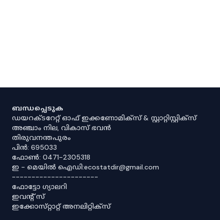
ബന്ധപ്പെടുക
ഡയറക്ടറേറ്റ് ഓഫ് ഇക്കണോമിക്സ് & സ്റ്റാറ്റിസ്റ്റിക്സ്
അഞ്ചാം നില, വികാസ് ഭവൻ
തിരുവനന്തപുരം
പിൻ: 695033
ഫോൺ: 0471-2305318
ഇ - മെയിൽ ഐഡി:ecostatdir@gmail.com
----------------------
ഫോട്ടോ ഗ്യാലറി
ഇവൻ്റ് സ്
ഇക്കോസ്‌റ്റാറ്റ് അനലിറ്റിക്‌സ്