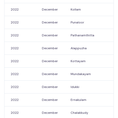
2022
December
Kollam
1
2022
December
Punaloor
1
2022
December
Pathanamthitta
2
2022
December
Alappuzha
1
2022
December
Kottayam
19
2022
December
Mundakayam
19
2022
December
Idukki
1
2022
December
Ernakulam
1
2022
December
Chalakkudy
2