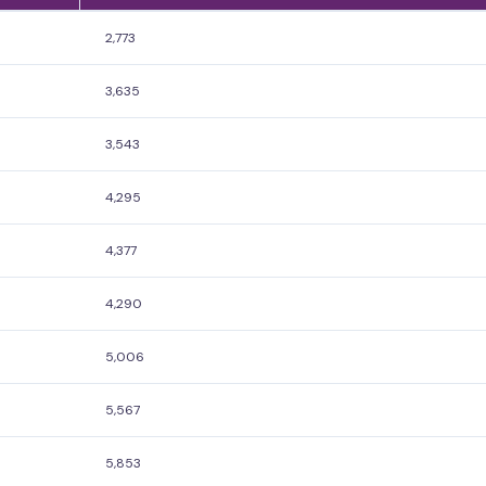
2,773
3,635
3,543
4,295
4,377
4,290
5,006
5,567
5,853