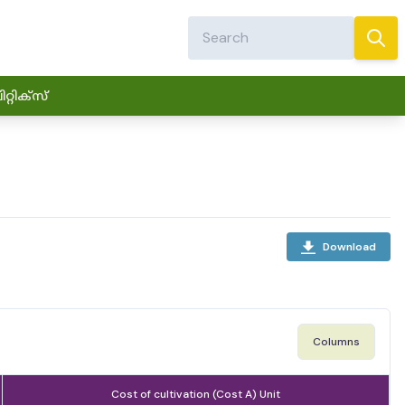
്റിക്സ്
Download
Columns
Cost of cultivation (Cost A) Unit