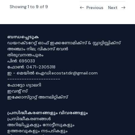
Showing
1
to
9
of
9
Previous
Next
ബന്ധപ്പെടുക
ഡയറക്ടറേറ്റ് ഓഫ് ഇക്കണോമിക്സ് & സ്റ്റാറ്റിസ്റ്റിക്സ്
അഞ്ചാം നില, വികാസ് ഭവൻ
തിരുവനന്തപുരം
പിൻ: 695033
ഫോൺ: 0471-2305318
ഇ - മെയിൽ ഐഡി:ecostatdir@gmail.com
----------------------
ഫോട്ടോ ഗ്യാലറി
ഇവൻ്റ് സ്
ഇക്കോസ്‌റ്റാറ്റ് അനലിറ്റിക്‌സ്
പ്രസിദ്ധീകരണങ്ങളും വിവരങ്ങളും
പ്രസിദ്ധീകരണങ്ങൾ
അറിയിപ്പുകളും നോട്ടീസുകളും
ഉത്തരവുകളും നടപടികളും