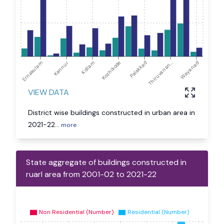
Ernakulam
Kannur
Kollam
Kozhikode
Palakkad
Thiruvanan...
Wayanad
VIEW DATA
District wise buildings constructed in urban area in
2021-22
...
more
State aggregate of buildings constructed in
ruarl area from 2001-02 to 2021-22
Non Residential (Number)
Residential (Number)