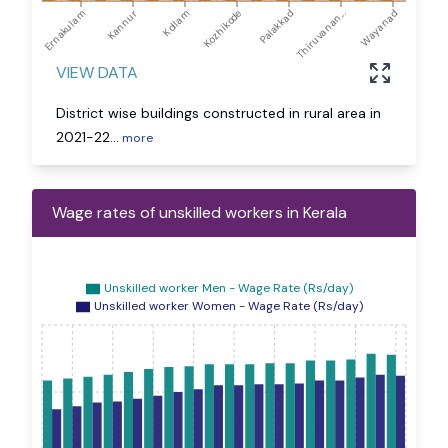
Ernakulam
Kannur
Kollam
Kozhikode
Palakkad
Thiruvanan...
Wayanad
VIEW DATA
District wise buildings constructed in rural area in
2021-22
...
more
Wage rates of unskilled workers in Kerala
Unskilled worker Men - Wage Rate (Rs/day)
Unskilled worker Women - Wage Rate (Rs/day)