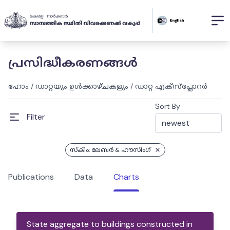
പ്രസിദ്ധീകരണങ്ങൾ
ഹോം
/
ഡാറ്റയും ഉൾക്കാഴ്ചകളും
/
ഡാറ്റ എക്സ്പ്ലോറർ
Sort By
Filter
സ്കീം: ലേബര്‍ & ഹൗസിംഗ്
Publications
Data
Charts
State aggregate to buildings constructed in