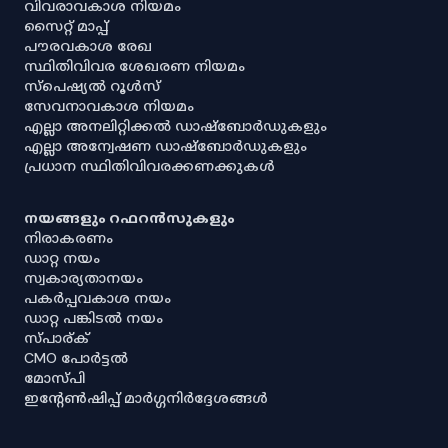
വിവരാവകാശ നിയമം
സൈറ്റ് മാപ്പ്
പൗരവകാശ രേഖ
സ്ഥിതിവിവര ശേഖരണ നിയമം
സ്‌പെഷ്യൽ റൂൾസ്
സേവനാവകാശ നിയമം
എല്ലാ അനലിറ്റിക്കൽ ഡാഷ്‌ബോർഡുകളും
എല്ലാ അന്വേഷണ ഡാഷ്‌ബോർഡുകളും
പ്രധാന സ്ഥിതിവിവരക്കണക്കുകൾ
നയങ്ങളും റഫറൻസുകളും
നിരാകരണം
ഡാറ്റ നയം
സ്വകാര്യതാനയം
പകർപ്പവകാശ നയം
ഡാറ്റ പങ്കിടൽ നയം
സ്പാര്ക്
CMO പോർട്ടൽ
മോസ്പി
ഇൻ്റേൺഷിപ്പ് മാർഗ്ഗനിർദ്ദേശങ്ങൾ