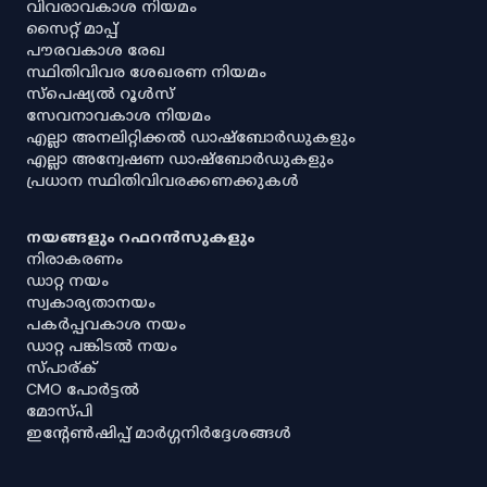
വിവരാവകാശ നിയമം
സൈറ്റ് മാപ്പ്
പൗരവകാശ രേഖ
സ്ഥിതിവിവര ശേഖരണ നിയമം
സ്‌പെഷ്യൽ റൂൾസ്
സേവനാവകാശ നിയമം
എല്ലാ അനലിറ്റിക്കൽ ഡാഷ്‌ബോർഡുകളും
എല്ലാ അന്വേഷണ ഡാഷ്‌ബോർഡുകളും
പ്രധാന സ്ഥിതിവിവരക്കണക്കുകൾ
നയങ്ങളും റഫറൻസുകളും
നിരാകരണം
ഡാറ്റ നയം
സ്വകാര്യതാനയം
പകർപ്പവകാശ നയം
ഡാറ്റ പങ്കിടൽ നയം
സ്പാര്ക്
CMO പോർട്ടൽ
മോസ്പി
ഇൻ്റേൺഷിപ്പ് മാർഗ്ഗനിർദ്ദേശങ്ങൾ