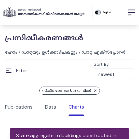
പ്രസിദ്ധീകരണങ്ങൾ
ഹോം
/
ഡാറ്റയും ഉൾക്കാഴ്ചകളും
/
ഡാറ്റ എക്സ്പ്ലോറർ
Sort By
Filter
സ്കീം: ലേബര്‍ & ഹൗസിംഗ്
Publications
Data
Charts
State aggregate to buildings constructed in