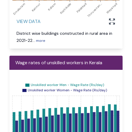
Ernakulam
Kannur
Kollam
Kozhikode
Palakkad
Thiruvanan...
Wayanad
VIEW DATA
District wise buildings constructed in rural area in
2021-22
...
more
Wage rates of unskilled workers in Kerala
Unskilled worker Men - Wage Rate (Rs/day)
Unskilled worker Women - Wage Rate (Rs/day)