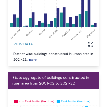
Ernakulam
Kannur
Kollam
Kozhikode
Palakkad
Thiruvanan...
Wayanad
VIEW DATA
District wise buildings constructed in urban area in
2021-22
...
more
State aggregate of buildings constructed in
ruarl area from 2001-02 to 2021-22
Non Residential (Number)
Residential (Number)