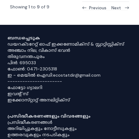
Showing
1
to
9
of
9
Previous
Next
ബന്ധപ്പെടുക
ഡയറക്ടറേറ്റ് ഓഫ് ഇക്കണോമിക്സ് & സ്റ്റാറ്റിസ്റ്റിക്സ്
അഞ്ചാം നില, വികാസ് ഭവൻ
തിരുവനന്തപുരം
പിൻ: 695033
ഫോൺ: 0471-2305318
ഇ - മെയിൽ ഐഡി:ecostatdir@gmail.com
----------------------
ഫോട്ടോ ഗ്യാലറി
ഇവൻ്റ് സ്
ഇക്കോസ്‌റ്റാറ്റ് അനലിറ്റിക്‌സ്
പ്രസിദ്ധീകരണങ്ങളും വിവരങ്ങളും
പ്രസിദ്ധീകരണങ്ങൾ
അറിയിപ്പുകളും നോട്ടീസുകളും
ഉത്തരവുകളും നടപടികളും