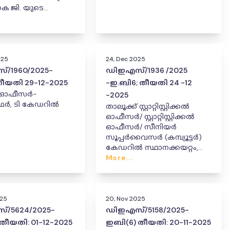
കെ.ജി. യുടെ
േഷൻ
ിയായതായി
പ്രഖ്യാപിക്കുന്ന ഉത്തരവ്.
025
24, Dec 2025
/1960/2025-
ഡിഇഎസ്/1936 /2025
തീയതി 29-12-2025
-ഇ.ബി6; തീയതി 24 -12
ച് ഓഫീസർ-
-2025
 കേഡറിൽ
താലൂക്ക് സ്റ്റാറ്റിസ്റ്റിക്കൽ
ം
ഓഫീസർ/ സ്റ്റാറ്റിസ്റ്റിക്കൽ
ഓഫീസർ/ സീനിയർ
സൂപ്പർവൈസർ (കമ്പ്യൂട്ടർ)
കേഡറിൽ സ്ഥാനക്കയറ്റം,
സ്ഥലംമാറ്റം, നിയമനം
More...
025
20, Nov 2025
/5624/2025-
ഡിഇഎസ്/5158/2025-
തീയതി: 01-12-2025
ഇബി(6) തീയതി: 20-11-2025