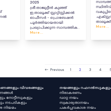
സാമ്പത്
2025
സ്ഥിതിവ
ശ്രീ.താജുദ്ദീൻ കുഞ്ഞ്
്
വകുപ്പില
ഇ,താലൂക്ക് സ്റ്റാറ്റിസ്റ്റിക്കൽ
ഷണൽ
.എക്സ്
ഓഫീസർ - പ്രൊബേഷൻ
താലൂക്ക് സ
പൂർത്തിയായതായി
രൊബേഷൻ
ഓഫീസ
More...
പ്രഖ്യാപിക്കുന്ന സാമ്പത്തിക
തസ്തിക
സ്ഥിതിവിവരക്കണക്ക്
More...
ഉദ്യോഗക്
വകുപ്പിലെ ഉത്തരവ്
താത്കാ
ഉപേക്ഷിച്
Previous
1
2
3
4
കരണങ്ങളും വിവരങ്ങളും
നയങ്ങളും റഫറൻസുകളു
രണങ്ങൾ
നിരാകരണം
ളും നോട്ടീസുകളും
ഡാറ്റ നയം
ും നടപടികളും
സ്വകാര്യതാനയം
ശ നിയമം
പകർപ്പവകാശ നയം