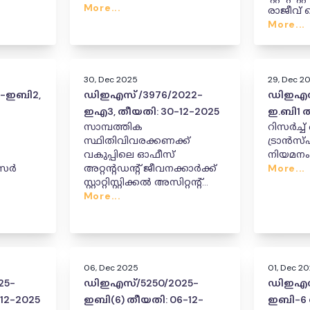
എക്സ്റ്റൻഷൻ ഓഫീസർ
More...
രാജീവ് 
(P&M)/കമ്പ്യൂട്ടർ
പ്രൊബ
More...
സൂപ്പർവൈസർ എന്നിവരുടെ
ാറ്റം/
പൂർത്ത
കേഡറിൽ സ്ഥാനക്കയറ്റം,
രവ്-
സ്ഥലംമാറ്റം, നിയമനം.
തരവ്
30, Dec 2025
29, Dec 2
6-ഇബി2,
ഡിഇഎസ് /3976/2022-
ഡിഇഎസ്
ഇഎ3, തീയതി: 30-12-2025
ഇ.ബി1 
സാമ്പത്തിക
റിസർച്
സ്ഥിതിവിവരക്കണക്ക്
ട്രാൻസ്ഫർ, ടി
വകുപ്പിലെ ഓഫീസ്
നിയമന
ീസർ
അറ്റന്റഡന്റ് ജീവനക്കാർക്ക്
More...
സ്റ്റാറ്റിസ്റ്റിക്കൽ അസിറ്റന്റ്
ഗ്രേഡ്-II /സ്റ്റാറ്റിസ്റ്റിക്കൽ
More...
റിൽ
ഇൻവെസ്റ്റിഗേറ്റർ ഗ്രേഡ്-II
മാറ്റം,
തസ്തികയിലേക്ക്
തസ്തികമാറ്റനിയമനം
നൽകിക്കൊണ്ടുള്ള ഉത്തരവ്
06, Dec 2025
01, Dec 2
25-
ഡിഇഎസ്/5250/2025-
ഡിഇഎസ്
12-2025
ഇബി(6) തീയതി: 06-12-
ഇബി-6 