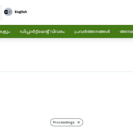
കളും
ഡിപ്പാർട്ട്മെന്റ് വിവരം
പ്രവർത്തനങ്ങൾ
അനലിറ
Proceedings