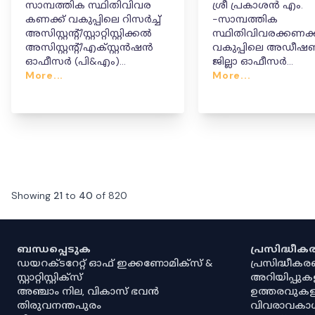
സാമ്പത്തിക സ്ഥിതിവിവര
ശ്രീ പ്രകാശൻ എം.
കണക്ക് വകുപ്പിലെ റിസർച്ച്
-സാമ്പത്തിക
അസിസ്റ്റന്റ്/സ്റ്റാറ്റിസ്റ്റിക്കൽ
സ്ഥിതിവിവരക്കണക്ക
അസിസ്റ്റന്റ്/എക്സ്റ്റൻഷൻ
വകുപ്പിലെ അഡീ
ഓഫീസർ (പി&എം)
ജില്ലാ ഓഫീസർ
(RA/SI/EO(P&M)
More...
തസ്തികയിലെ പ്
More...
തസ്തികയിലെ സീനിയോരിറ്റി
ഡിക്ലറേഷൻ.
ലിസ്റ്റിൽ
ശ്രീ.ഹരികൃഷ്ണകുറുപ്പ്
(EO(P&M))-ന്റെ സീനിയോരിറ്റി
താത് കാലികമായി
പുന:ക്രമീകരിച്ച് ഉത്തരവ്
പുറപ്പെടുവിക്കുന്നു.
Showing
21
to
40
of
820
ബന്ധപ്പെടുക
പ്രസിദ്ധീ
ഡയറക്ടറേറ്റ് ഓഫ് ഇക്കണോമിക്സ് &
പ്രസിദ്ധീക
സ്റ്റാറ്റിസ്റ്റിക്സ്
അറിയിപ്പുക
അഞ്ചാം നില, വികാസ് ഭവൻ
ഉത്തരവുകള
തിരുവനന്തപുരം
വിവരാവകാ