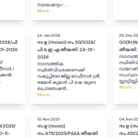
സ്ഥലംമാറ്റം-
ുപ്പുമാ
നിയമസഭാതെരഞ്ഞെടുപ്പുമാ
More...
്തരവ്.
യി ബന്ധപ്പെട്ട ഉത്തരവ്.
24, Jan 2026
29, Dec 2
2026/പി
സ.ഉ.(സാധാ) നം.30/2026/
GO(Rt)N
01-2026
പി & ഇ എ തീയതി: 24-01-
തീയതി 
സാമ്പത്
2026
്
സ്ഥിതിവ
സാമ്പത്തിക
ഫീസർ /
ഡയറക്ട
സ്ഥിതിവിവരക്കണക്ക്
റിക്കൽ
സംസ്ഥ
വകുപ്പിലെ ജില്ല ഓഫീസർ ശ്രീ.
സ്റ്റാറ്റിസ്
രമേശ് കുമാർ പി കെ യുടെ
ീസർ /
അഡ്മിന
More...
പ്രൊബേഷൻ
ഫീസർ
ഡയറക്
പൂർത്തികരിച്ചതായി
More...
തസ്തിക
പ്രഖ്യാപിച്ച ഉത്തരവ്
 .
അഡീഷ
ശ്രീമതി 
പൂർണ്ണ
10, Nov 2025
04, Nov 2
നൽകിക്
/2025/
സ.ഉ.(സാദാ)
സ.ഉ.(സ
സർക്കാർ
-11-
നം.475/2025/P&EA തീയതി
നം.451