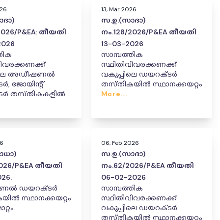
026
13, Mar 2026
ാദാ)
സ.ഉ.(സാദാ)
2026/P&EA: തീയതി
നം.128/2026/P&EA തീയതി
2026
13-03-2026
തിക
സാമ്പത്തിക
ിവരക്കണക്ക്
സ്ഥിതിവിവരക്കണക്ക്
പിലെ അഡീഷണൽ
വകുപ്പിലെ ഡയറക്ടർ
ർ, ജോയിൻ്റ്
തസ്തികയിൽ സ്ഥാനക്കയറ്റം
ടർ തസ്തികകളിൽ
More...
്റം/സ്ഥാനക്കയറ്റം
ത്തരവ്
ുവിക്കുന്നു.
26
06, Feb 2026
ാധാ)
സ.ഉ.(സാദാ)
2026/P&EA തീയതി
നം.62/2026/P&EA തീയതി
026.
06-02-2026
ണൽ ഡയറക്ടർ
സാമ്പത്തിക
ാനക്കയറ്റം
സ്ഥിതിവിവരക്കണക്ക്
റ്റം.
വകുപ്പിലെ ഡയറക്ടർ
തസ്തികയിൽ സ്ഥാനക്കയറ്റം