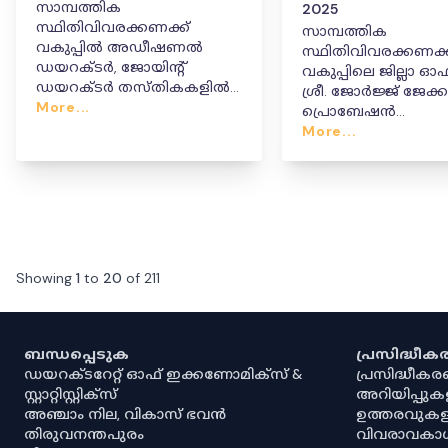
സാമ്പത്തിക
2025
സ്ഥിതിവിവരക്കണക്ക്
സാമ്പത്തിക
വകുപ്പിൽ അഡീഷണൽ
സ്ഥിതിവിവരക്കണക്ക
ഡയറക്ടർ, ജോയിന്റ്
വകുപ്പിലെ ജില്ലാ 
ഡയറക്ടർ തസ്തികകളിൽ
ശ്രീ. ജോർജ്ജ് ജേക്കബ് ൻറെ
സ്ഥാനക്കയറ്റം സംബന്ധിച്ച
More...
പ്രൊബേഷൻ
ഉത്തരവ്
പൂർത്തികരിച്ചതായി
More...
പ്രഖ്യാപിച്ച ഉത്തരവ്
Showing
1
to
20
of
211
ബന്ധപ്പെടുക
പ്രസിദ്ധീ
ഡയറക്ടറേറ്റ് ഓഫ് ഇക്കണോമിക്സ് &
പ്രസിദ്ധീക
സ്റ്റാറ്റിസ്റ്റിക്സ്
അറിയിപ്പുക
അഞ്ചാം നില, വികാസ് ഭവൻ
ഉത്തരവുകള
തിരുവനന്തപുരം
വിവരാവകാ