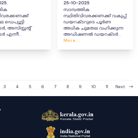
025.
25-10-2025
തിക
സാമ്പത്തിക
ിവരക്കണക്ക്
സ്ഥിതിവിവരക്കണക്ക് വകുപ്പ്
ൂട്ടി
ഡയറക്ടറുടെ പൂർണ
, അസിസ്റ്റന്റ്
അധിക ചുമതല വഹിക്കുന്ന
ർ എന്നീ
അഡിഷണൽ ഡയറക്ടർ
കളിലെ
(ജനറൽ) ശ്രീ. ജി.എസ്
More...
കയറ്റവും
.രജത്തിനു അവധി
റ്റവും
അനുവദിച്ചുകൊണ്ടും
ഔദ്യോഗിക ജോലികളുടെ
ചുമതല കൈമാറ്റം
ചെയ്തുകൊണ്ടും ഉള്ള
ഉത്തരവ്
Next
3
4
5
6
7
8
9
10
11
ം