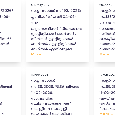
04, May 2026
29, Apr 2
/2026/
സ.ഉ.(സാധാ) നം.193/ 2026/
സ.ഉ.(സ
6-06-
പ്ലാനിംഗ് തീയതി 04-05-
നം.183/
2026
29-04-
ജില്ലാ ഓഫീസർ / റീജിയണൽ
സാമ്പത്
്
സ്റ്റാറ്റിസ്റ്റിക്കൽ ഓഫീസർ /
സ്ഥിതിവ
ഓഫീസർ/
സീനിയർ സ്റ്റാറ്റിസ്റ്റിക്കൽ
വകുപ്
റിക്കൽ
ഓഫീസർ / സ്റ്റാറ്റിസ്റ്റിക്കൽ
ഡയറക്ട
ഓഫീസർ എന്നിവരുടെ
ഡയറക്
ഫീസർ/
കേഡറിൽ സ്ഥാനക്കയറ്റം,
More...
സ്ഥലംമാറ
More...
ഫീസർ
സ്ഥലംമാറ്റം, നിയമനം.
നൽകി ഉ
ാറ്റം/
പുറപ്പെട
കിക്കൊണ്ടുള്ള ഉത്തരവ്.
11, Feb 2026
11, Feb 20
സ.ഉ.(സാധാ)
സ.ഉ.(സ
 തീയതി
നം.68/2026/P&EA; തീയതി
നം.69/
11-02-2026.
11-02-2
സാമ്പത്തിക
അഡീഷ
്
സ്ഥിതിവിവരക്കണക്ക്
തസ്തികയിൽ സ്ഥ
വകുപ്പിലെ ഡെപ്യൂട്ടി
/ സ്ഥലംമാ
ലെ
ഡയറക്ടർ കേഡറിലെ
More...