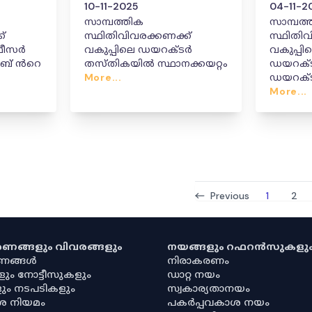
10-11-2025
04-11-2
സാമ്പത്തിക
സാമ്പത്
്
സ്ഥിതിവിവരക്കണക്ക്
സ്ഥിതിവ
ഓഫീസർ
വകുപ്പിലെ ഡയറക്ടർ
വകുപ്പിലെ ഡെപ്യ
തസ്തികയിൽ സ്ഥാനക്കയറ്റം
ഡയറക്ടർ
More...
ഡയറക്ട
കേഡറു
More...
സ്ഥാനക്
സ്ഥലംമാ
Previous
1
2
കരണങ്ങളും വിവരങ്ങളും
നയങ്ങളും റഫറൻസുകളു
രണങ്ങൾ
നിരാകരണം
ളും നോട്ടീസുകളും
ഡാറ്റ നയം
ും നടപടികളും
സ്വകാര്യതാനയം
ശ നിയമം
പകർപ്പവകാശ നയം