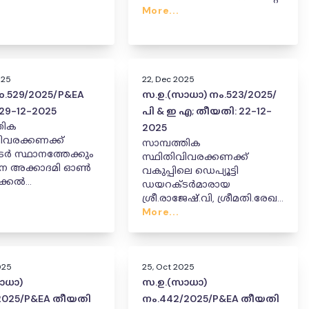
More...
025
22, Dec 2025
o.529/2025/P&EA
സ.ഉ.(സാധാ) നം.523/2025/
29-12-2025
പി & ഇ എ; തീയതി: 22-12-
തിക
2025
ിവരക്കണക്ക്
സാമ്പത്തിക
ർ സ്ഥാനത്തേക്കും
സ്ഥിതിവിവരക്കണക്ക്
ാന അക്കാദമി ഓൺ
വകുപ്പിലെ ഡെപ്യൂട്ടി
റ്റിക്കൽ
ഡയറക്ടർമാരായ
ിസ്ട്രേഷൻ
ശ്രീ.രാജേഷ്.വി, ശ്രീമതി.രേഖ
ടറുടെ
ആർ എന്നിവരെ പരസ്പരം
More...
യിലേക്കും
സ്ഥലംമാറ്റി
ണൽ ഡയറക്ടർ
നിയമിച്ചുകൊണ്ടുള്ള ഉത്തരവ്
രശ്മി സി പിക്ക്
 അധിക ചുമതല
025
25, Oct 2025
കൊണ്ടുള്ള
ാധാ)
സ.ഉ.(സാധാ)
 ഉത്തരവ്.
/2025/P&EA തീയതി
നം.442/2025/P&EA തീയതി