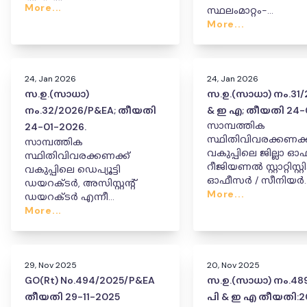
അഡ്മിനിസ്ട്രേഷൻ
More...
സ്ഥലംമാറ്റം-
ഡയറക്ടറുടെ
നിയമസഭാതെരഞ്ഞെട
More...
തസ്തികയിലേക്കും
യി ബന്ധപ്പെട്ട ഉത
അഡീഷണൽ ഡയറക്ടർ
ശ്രീമതി ഷൈലമ്മ കെ. ക്ക്
പൂർണ്ണ അധിക ചുമതല
24, Jan 2026
24, Jan 2026
നൽകിക്കൊണ്ടുള്ള
സ.ഉ.(സാധാ)
സ.ഉ.(സാധാ) നം.31/
സർക്കാർ ഉത്തരവ്.
നം.32/2026/P&EA; തീയതി
& ഇ എ; തീയതി 24-
സാമ്പത്തിക
24-01-2026.
സ്ഥിതിവിവരക്കണക്ക
സാമ്പത്തിക
വകുപ്പിലെ ജില്ലാ ഓ
സ്ഥിതിവിവരക്കണക്ക്
റീജിയണൽ സ്റ്റാറ്റിസ്റ്
വകുപ്പിലെ ഡെപ്യൂട്ടി
ഓഫീസർ / സീനിയർ
ഡയറക്ടർ, അസിസ്റ്റന്റ്
സ്റ്റാറ്റിസ്റ്റിക്കൽ ഓഫ
More...
ഡയറക്ടർ എന്നീ
സ്റ്റാറ്റിസ്റ്റിക്കൽ ഓ
കേഡറുകളിലെ
More...
തസ്തികയിലെ സ്ഥലംമാറ്റം
സ്ഥാനക്കയറ്റവും
സംബന്ധിച്ച ഉത്തരവ്
സ്ഥലംമാറ്റവും സംബന്ധിച്ച
ഉത്തരവ്.
29, Nov 2025
20, Nov 2025
GO(Rt) No.494/2025/P&EA
സ.ഉ.(സാധാ) നം.489
തീയതി 29-11-2025
പി & ഇ എ തീയതി:20