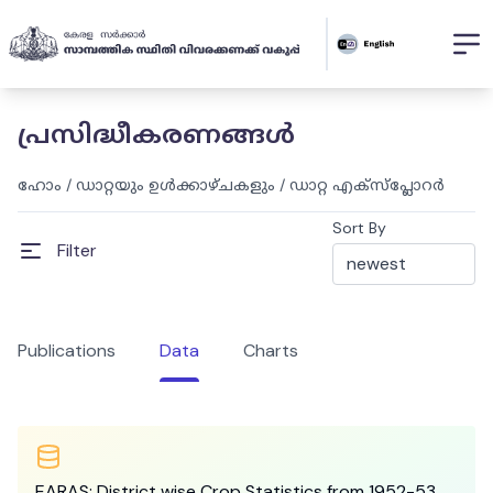
പ്രസിദ്ധീകരണങ്ങൾ
ഹോം
/
ഡാറ്റയും ഉൾക്കാഴ്ചകളും
/
ഡാറ്റ എക്സ്പ്ലോറർ
Sort By
Filter
Publications
Data
Charts
EARAS: District wise Crop Statistics from 1952-53