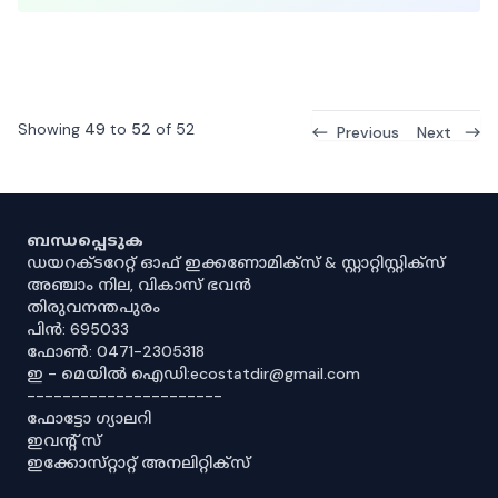
Showing
49
to
52
of
52
Previous
Next
ബന്ധപ്പെടുക
ഡയറക്ടറേറ്റ് ഓഫ് ഇക്കണോമിക്സ് & സ്റ്റാറ്റിസ്റ്റിക്സ്
അഞ്ചാം നില, വികാസ് ഭവൻ
തിരുവനന്തപുരം
പിൻ: 695033
ഫോൺ: 0471-2305318
ഇ - മെയിൽ ഐഡി:ecostatdir@gmail.com
----------------------
ഫോട്ടോ ഗ്യാലറി
ഇവൻ്റ് സ്
ഇക്കോസ്‌റ്റാറ്റ് അനലിറ്റിക്‌സ്