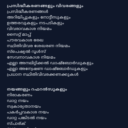
പ്രസിദ്ധീകരണങ്ങളും വിവരങ്ങളും
പ്രസിദ്ധീകരണങ്ങൾ
അറിയിപ്പുകളും നോട്ടീസുകളും
ഉത്തരവുകളും നടപടികളും
വിവരാവകാശ നിയമം
സൈറ്റ് മാപ്പ്
പൗരവകാശ രേഖ
സ്ഥിതിവിവര ശേഖരണ നിയമം
സ്‌പെഷ്യൽ റൂൾസ്
സേവനാവകാശ നിയമം
എല്ലാ അനലിറ്റിക്കൽ ഡാഷ്‌ബോർഡുകളും
എല്ലാ അന്വേഷണ ഡാഷ്‌ബോർഡുകളും
പ്രധാന സ്ഥിതിവിവരക്കണക്കുകൾ
നയങ്ങളും റഫറൻസുകളും
നിരാകരണം
ഡാറ്റ നയം
സ്വകാര്യതാനയം
പകർപ്പവകാശ നയം
ഡാറ്റ പങ്കിടൽ നയം
സ്പാര്ക്