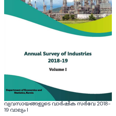
വ്യവസായങ്ങളുടെ വാർഷിക സർവേ 2018-
19 വാല്യം I