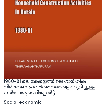
1980-81 ലെ കേരളത്തിലെ ഗാർഹിക
നിർമ്മാണ പ്രവർത്തനങ്ങളെക്കുറിച്ചുള്ള
സർവേയുടെ റിപ്പോർട്ട്
Socio-economic