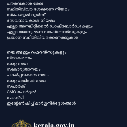
പൗരവകാശ രേഖ
സ്ഥിതിവിവര ശേഖരണ നിയമം
സ്‌പെഷ്യൽ റൂൾസ്
സേവനാവകാശ നിയമം
എല്ലാ അനലിറ്റിക്കൽ ഡാഷ്‌ബോർഡുകളും
എല്ലാ അന്വേഷണ ഡാഷ്‌ബോർഡുകളും
പ്രധാന സ്ഥിതിവിവരക്കണക്കുകൾ
നയങ്ങളും റഫറൻസുകളും
നിരാകരണം
ഡാറ്റ നയം
സ്വകാര്യതാനയം
പകർപ്പവകാശ നയം
ഡാറ്റ പങ്കിടൽ നയം
സ്പാര്ക്
CMO പോർട്ടൽ
മോസ്പി
ഇൻ്റേൺഷിപ്പ് മാർഗ്ഗനിർദ്ദേശങ്ങൾ