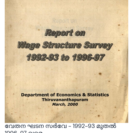
വേതന ഘടന സർവേ - 1992-93 മുതൽ
1996-97 വരെ