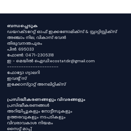
ബന്ധപ്പെടുക
ഡയറക്ടറേറ്റ് ഓഫ് ഇക്കണോമിക്സ് & സ്റ്റാറ്റിസ്റ്റിക്സ്
അഞ്ചാം നില, വികാസ് ഭവൻ
തിരുവനന്തപുരം
പിൻ: 695033
ഫോൺ: 0471-2305318
ഇ - മെയിൽ ഐഡി:ecostatdir@gmail.com
----------------------
ഫോട്ടോ ഗ്യാലറി
ഇവൻ്റ് സ്
ഇക്കോസ്‌റ്റാറ്റ് അനലിറ്റിക്‌സ്
പ്രസിദ്ധീകരണങ്ങളും വിവരങ്ങളും
പ്രസിദ്ധീകരണങ്ങൾ
അറിയിപ്പുകളും നോട്ടീസുകളും
ഉത്തരവുകളും നടപടികളും
വിവരാവകാശ നിയമം
സൈറ്റ് മാപ്പ്