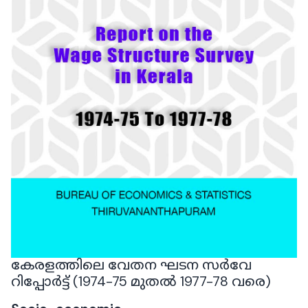
കേരളത്തിലെ വേതന ഘടന സർവേ
റിപ്പോർട്ട് (1974-75 മുതൽ 1977-78 വരെ)