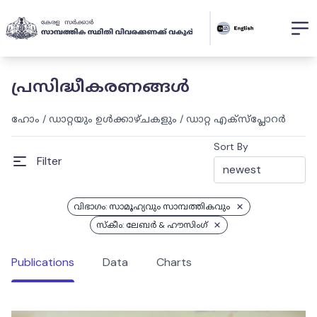
പ്രസിദ്ധീകരണങ്ങൾ
ഹോം
/
ഡാറ്റയും ഉൾക്കാഴ്ചകളും
/
ഡാറ്റ എക്സ്പ്ലോറർ
Sort By
Filter
വിഭാഗം: സാമൂഹ്യവും സാമ്പത്തികവും
സ്കീം: ലേബര്‍ & ഹൗസിംഗ്
Publications
Data
Charts